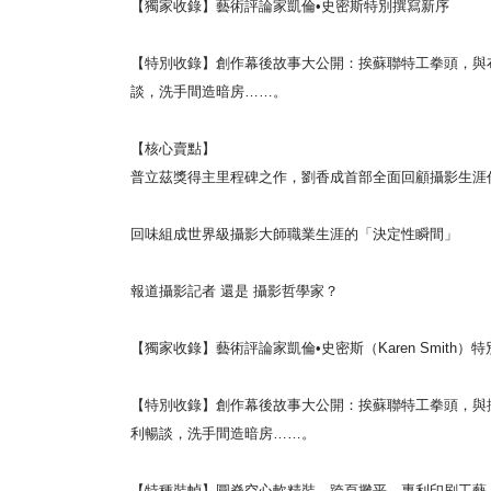
【獨家收錄】藝術評論家凱倫•史密斯特別撰寫新序
【特別收錄】創作幕後故事大公開：挨蘇聯特工拳頭，與
談，洗手間造暗房……。
【核心賣點】
普立茲獎得主里程碑之作，劉香成首部全面回顧攝影生涯
回味組成世界級攝影大師職業生涯的「決定性瞬間」
報道攝影記者 還是 攝影哲學家？
【獨家收錄】藝術評論家凱倫•史密斯（Karen Smith）
【特別收錄】創作幕後故事大公開：挨蘇聯特工拳頭，與
利暢談，洗手間造暗房……。
【特種裝幀】圓脊空心軟精裝，跨頁攤平，專利印刷工藝