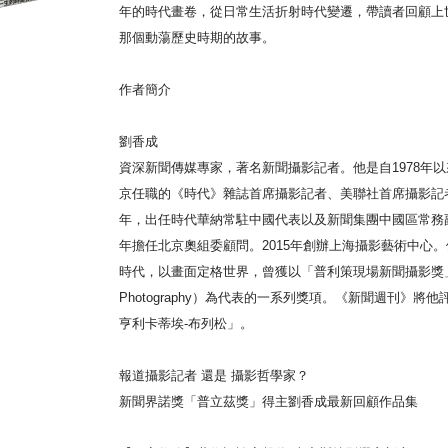
年的時代畫卷，從日常生活折射時代變遷，帶讀者回顧上世紀
那個動蕩歷史時期的故事。
作者簡介
劉香成
資深新聞傳媒專家，著名新聞攝影記者。他是自1978年
京任職的《時代》雜誌首席攝影記者、美聯社首席攝影記者。1
年，出任時代華納常駐中國代表以及新聞集團中國區常務副
年擔任北京奧組委顧問。2015年創辦上海攝影藝術中心
時代，以畫面定格世界，曾獲以「普利策現場新聞攝影獎」（S
Photography）為代表的一系列獎項。《新聞週刊》將
亨利卡蒂埃-布列松」。
報道攝影記者 還是 攝影哲學家？
新聞界諾獎「普立茲獎」得主劉香成最新回顧作品集