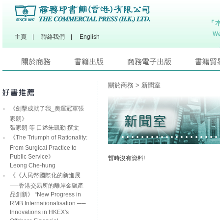
主頁
|
聯絡我們
|
English
關於商務
> 新聞室
《劍擊成就了我_奧運冠軍張
家朗》
張家朗 等 口述朱凱勤 撰文
《The Triumph of Rationality:
From Surgical Practice to
Public Service》
暫時沒有資料!
Leong Che-hung
《《人民幣國際化的新進展
──香港交易所的離岸金融產
品創新》 “New Progress in
RMB Internationalisation ──
Innovations in HKEX's