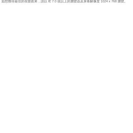
如想獲得最佳的視覺效果，請以 IE 7.0 或以上的瀏覽器及屏幕解像度 1024 x 768 瀏覽。