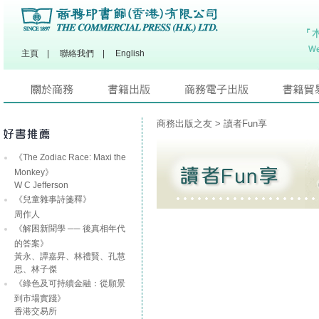
主頁
|
聯絡我們
|
English
商務出版之友
> 讀者Fun享
《The Zodiac Race: Maxi the
Monkey》
W C Jefferson
《兒童雜事詩箋釋》
周作人
《解困新聞學 ── 後真相年代
的答案》
黃永、譚嘉昇、林禮賢、孔慧
思、林子傑
《綠色及可持續金融：從願景
到市場實踐》
香港交易所