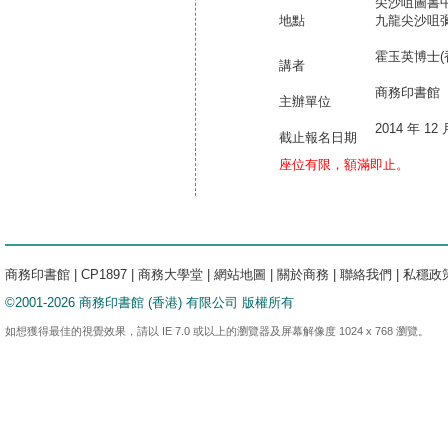
尖沙咀圖書
地點
九龍尖沙咀彌敦
霍玉英博士(
講者
商務印書館
主辦單位
2014 年 12
截止報名日期
座位有限，額滿即止。
商務印書館
|
CP1897
|
商務大學堂
|
網站地圖
|
關於商務
|
聯絡我們
|
私穩政
©2001-2026 商務印書館 (香港) 有限公司 版權所有
如想獲得最佳的視覺效果，請以 IE 7.0 或以上的瀏覽器及屏幕解像度 1024 x 768 瀏覽。