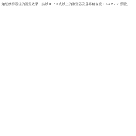
如想獲得最佳的視覺效果，請以 IE 7.0 或以上的瀏覽器及屏幕解像度 1024 x 768 瀏覽。