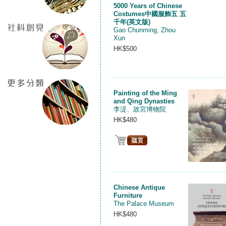
5000 Years of Chinese
Costumes中國服飾五 五
千年(英文版)
Gao Chunming, Zhou
Xun
HK$500
Painting of the Ming
and Qing Dynasties
李湜、故宮博物院
HK$480
Chinese Antique
Furniture
The Palace Museum
HK$480