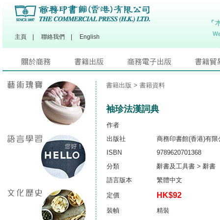
主頁
|
聯絡我們
|
English
書籍出版
> 書籍資料
袖珍法漢詞典
作者
出版社
商務印書館(香港)有限
ISBN
9789620701368
分類
辭書及工具書 > 辭書
語言版本
繁體中文
HK$92
定價
裝幀
精裝