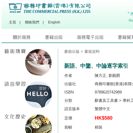
主頁
|
聯絡我們
|
English
書籍出版
> 書籍資料
新語、中鑒、中論逐字索引
作者
陳方正, 劉殿爵
出版社
商務印書館(香港)有限
ISBN
9789620742989
分類
辭書及工具書 > 專科
語言版本
繁體中文
HK$580
定價
裝幀
精裝