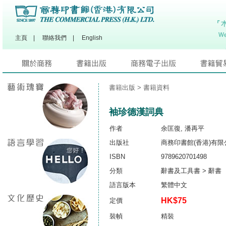
主頁
|
聯絡我們
|
English
書籍出版
> 書籍資料
袖珍德漢詞典
作者
余匡復, 潘再平
出版社
商務印書館(香港)有限
ISBN
9789620701498
分類
辭書及工具書 > 辭書
語言版本
繁體中文
HK$75
定價
裝幀
精裝