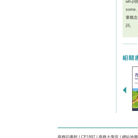
wh-
som
量概念
詞。
商務印書館
|
CP1897
|
商務大學堂
|
網站地圖