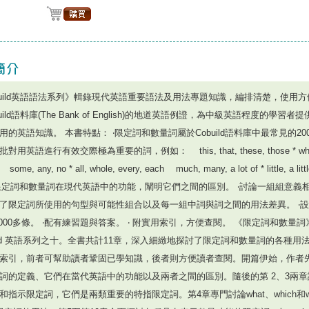
build英語語法系列》輯錄現代英語重要語法及用法專題知識，編排清楚，使用
uild語料庫(The Bank of English)的地道英語例證，為中級英語程度的學習
用的英語知識。 本書特點： ‧限定詞和數量詞屬於Cobuild語料庫中最常見的2
對用英語進行有效交際極為重要的詞，例如： this, that, these, those * which
some, any, no * all, whole, every, each much, many, a lot of * little, a littl
限定詞和數量詞在現代英語中的功能，闡明它們之間的區別。 ‧討論一組組意義
了限定詞所使用的句型與可能性組合以及每一組中詞與詞之間的用法差異。 ‧
,000多條。 ‧配有練習題與答案。 ‧ 附實用索引，方便查閱。 《限定詞和數量詞》為C
uild 英語系列之十。全書共計11章，深入細緻地探討了限定詞和數量詞的各種用
索引，前者可幫助讀者鞏固已學知識，後者則方便讀者查閱。開篇伊始，作者
詞的定義、它們在當代英語中的功能以及兩者之間的區別。隨後的第 2、3兩
和指示限定詞，它們是兩類重要的特指限定詞。第4章專門討論what、which和w