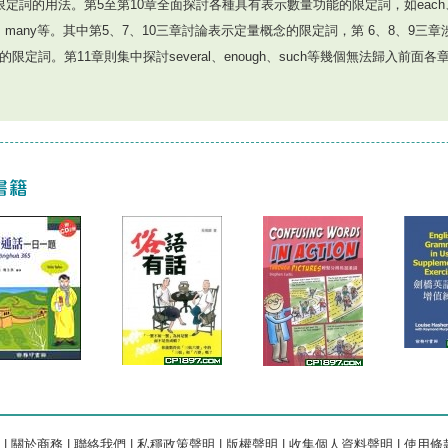
詞限定詞的用法。第5至第10章全面探討各種具有表示數量功能的限定詞，如each、
e、many等。其中第5、7、10三章討論表示定量概念的限定詞，第 6、8、9三
的限定詞。第11章則集中探討several、enough、such等幾個無法歸入前面
|
關於商務
|
聯絡我們
|
私穩政策聲明
|
版權聲明
|
收集個人資料聲明
|
使用條