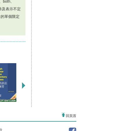
both、
章涉及表示不定
各章的單個限定
回頁首
款