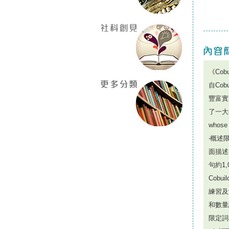
《Co
自Cob
豐富實
了一大批
whose 
‧概述
面描述
句約1
Cob
練習及
和數量
限定詞