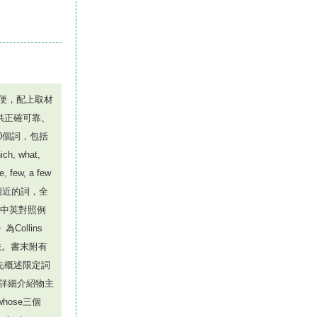
方便，配上取材
者提供正確可靠、
00個詞，包括
, what,
e, few, a few
相近的詞，全
設中英對照例
ollins
法。書末附有
先概述限定詞
章詳細介紹物主
hose三個