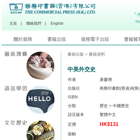
主頁
|
聯絡我們
|
English
書籍出版
> 書籍資料
中美外交史
作者
唐慶增
出版社
商務印書館(香港)有限
ISBN
分類
歷史 > 中國歷史
語言版本
繁體中文
HK$131
定價
裝幀