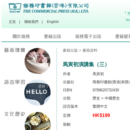
主頁
|
聯絡我們
|
English
書籍出版
> 書籍資料
馬寅初演講集（三）
作者
馬寅初
出版社
商務印書館(香港)有限
ISBN
9789620732430
分類
歷史 > 中國歷史
語言版本
繁體中文
HK$199
定價
裝幀