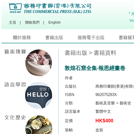
主頁
|
聯絡我們
|
English
書籍出版
> 書籍資料
敦煌石窟全集‧報恩經畫卷
作者
出版社
商務印書館(香港)有限
ISBN
962075283X
分類
藝術及音樂 > 藝術史
語言版本
繁體中文
HK$400
定價
裝幀
盒裝