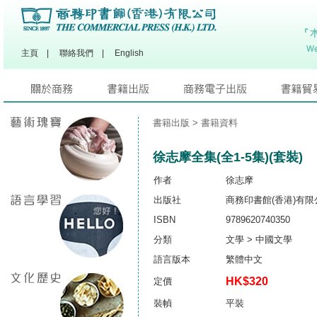
主頁
|
聯絡我們
|
English
書籍出版
> 書籍資料
徐志摩全集(全1-5集)(套裝)
作者
徐志摩
出版社
商務印書館(香港)有限
ISBN
9789620740350
分類
文學 > 中國文學
語言版本
繁體中文
HK$320
定價
裝幀
平裝