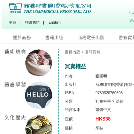
主頁
|
聯絡我們
|
English
書籍出版
> 書籍資料
買賣權益
作者
張國明
出版社
商務印書館(香港)有限
ISBN
9789620760693
分類
社會科學 > 法律
語言版本
繁體中文
HK$38
定價
裝幀
平裝