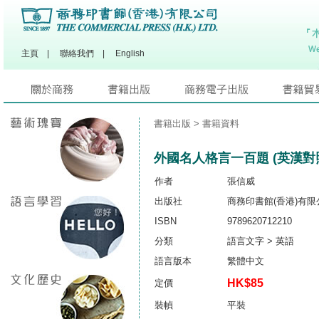
主頁
|
聯絡我們
|
English
書籍出版
> 書籍資料
外國名人格言一百題 (英漢對
作者
張信威
出版社
商務印書館(香港)有限
ISBN
9789620712210
分類
語言文字 > 英語
語言版本
繁體中文
HK$85
定價
裝幀
平裝