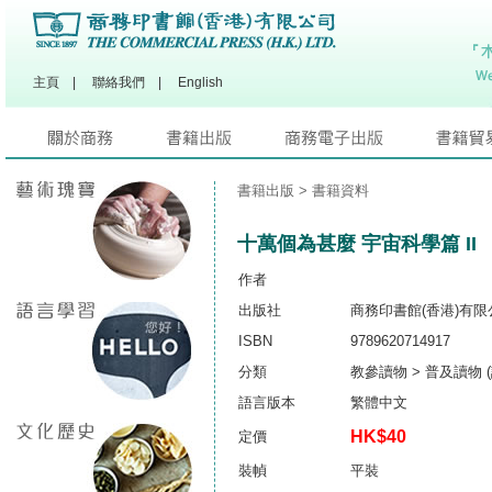
主頁
|
聯絡我們
|
English
書籍出版
> 書籍資料
十萬個為甚麼 宇宙科學篇 II
作者
出版社
商務印書館(香港)有限
ISBN
9789620714917
分類
教參讀物 > 普及讀物 
語言版本
繁體中文
HK$40
定價
裝幀
平裝