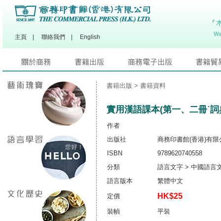
主頁
|
聯絡我們
|
English
書籍出版
> 書籍資料
實用漢語課本(第一、二冊˙詞
作者
出版社
商務印書館(香港)有限
ISBN
9789620740558
分類
語言文字 > 中國語言
語言版本
繁體中文
HK$25
定價
裝幀
平裝