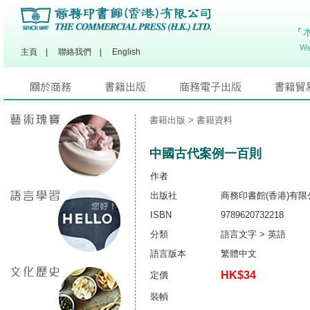
主頁
|
聯絡我們
|
English
書籍出版
> 書籍資料
中國古代案例一百則
作者
出版社
商務印書館(香港)有限
ISBN
9789620732218
分類
語言文字 > 英語
語言版本
繁體中文
HK$34
定價
裝幀