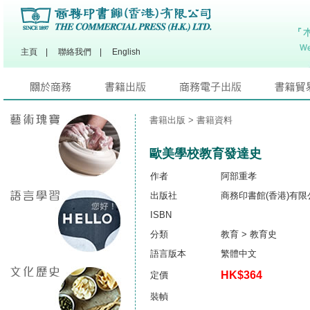
主頁
|
聯絡我們
|
English
書籍出版
> 書籍資料
歐美學校教育發達史
作者
阿部重孝
出版社
商務印書館(香港)有限
ISBN
分類
教育 > 教育史
語言版本
繁體中文
HK$364
定價
裝幀