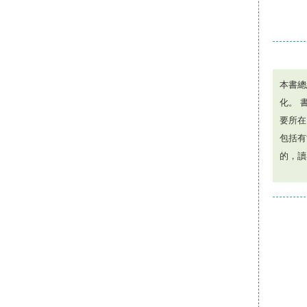
本書總
化。 
要所在
包括有
的，讀