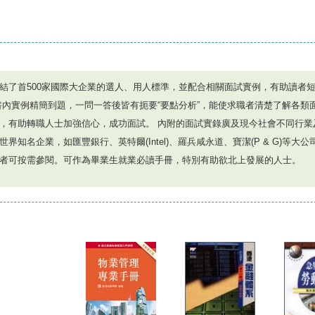
結了首500家國際大企業的選人、用人標準，並配合相關面試實例，有助讀者
書內實例精簡到題，一問一答後皆有扼要“要點分析”，能使求職者清楚了解各類
，有助轉職人士加強信心，成功面試。 內附的面試實錄廣及現今社會不同行業
世界知名企業，如匯豐銀行、英特爾(Intel)、羅兵咸永道、寶潔(P & G)等大
者可按需參閱。可作為畢業生就業必讀手冊，特別有助欲北上發展的人士。