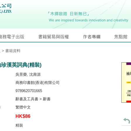
版
> 書籍資料
珍漢英詞典(精裝)
吳景榮, 沈壽源
商務印書館(香港)有限公司
9789620701665
辭書及工具書 > 辭書
本
繁體中文
HK$86
精裝