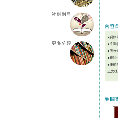
●詞條
●注重
●所收
●義項
●兼顧
正文後