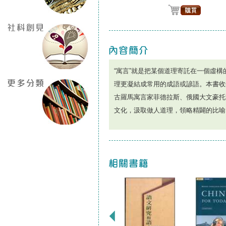
“寓言”就是把某個道理寄託在一個虛
理更凝結成常用的成語或諺語。本書收
古羅馬寓言家菲德拉斯、俄國大文豪托
文化，汲取做人道理，領略精闢的比喻