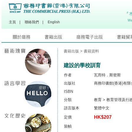
主頁
|
聯絡我們
|
English
書籍出版
> 書籍資料
建設的學校訓育
作者
瓦而特．斯密斯
出版社
商務印書館(香港)有限
ISBN
分類
教育 > 教育管理及行
語言版本
繁體中文
HK$207
定價
裝幀