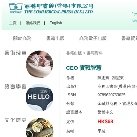
主頁
|
聯絡我們
|
English
書籍出版
> 書籍資料
CEO 實戰智慧
作者
陳志輝, 謝冠東
出版社
商務印書館(香港)有限
ISBN
9789620763625
分類
金融與商務 > 管理及
語言版本
繁體中文
HK$68
定價
裝幀
平裝