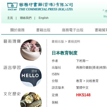
主頁
|
聯絡我們
|
English
書籍出版
> 書籍資料
日本教育制度
作者
下村壽一
出版社
商務印書館(香港)有限
ISBN
分類
教育 > 比較教育
語言版本
繁體中文
HK$148
定價
裝幀