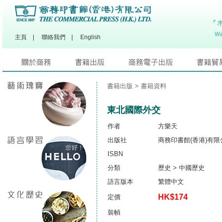
主頁
|
聯絡我們
|
English
書籍出版
> 書籍資料
東北國際外交
作者
方樂天
出版社
商務印書館(香港)有限
ISBN
分類
歷史 > 中國歷史
語言版本
繁體中文
HK$174
定價
裝幀