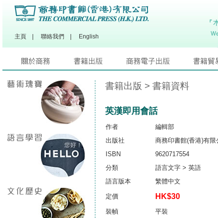
主頁
|
聯絡我們
|
English
書籍出版
> 書籍資料
英漢即用會話
作者
編輯部
出版社
商務印書館(香港)有限
ISBN
9620717554
分類
語言文字 > 英語
語言版本
繁體中文
HK$30
定價
裝幀
平裝