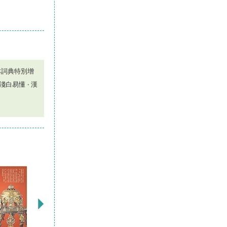
 本詞典特別增
白易懂 ‧ 漢