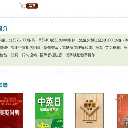
詞彙、短語25,000多條 ‧ 單詞和短語18,000多條，派生詞和複合詞6,000多條 ‧
港學生課本中實用的詞匯 ‧ 例句豐富，幫助讀者理解和運用詞匯 ‧英文釋義用詞淺
恰當、貼切，語句流暢 ‧ 國際音標注音 ‧ 漢字以繁體字排印