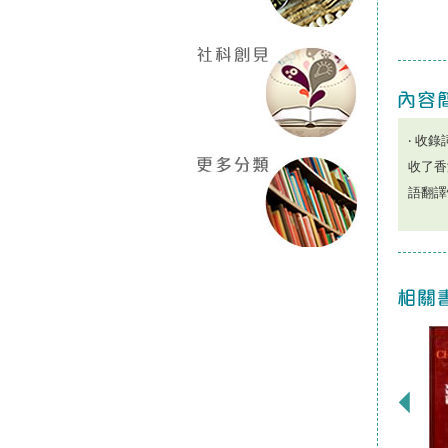
‧ 收錄
收了香
語翻譯