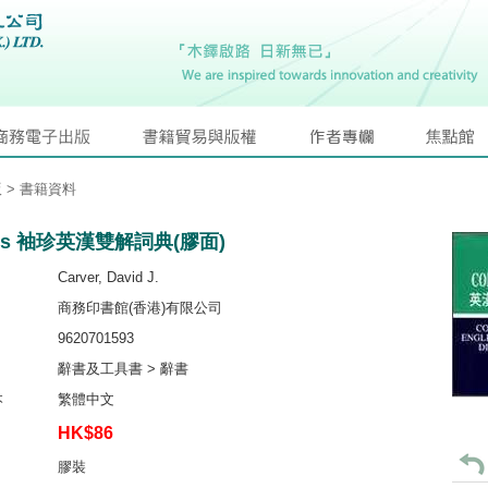
版
> 書籍資料
lins 袖珍英漢雙解詞典(膠面)
Carver, David J.
商務印書館(香港)有限公司
9620701593
辭書及工具書 > 辭書
本
繁體中文
HK$86
膠裝