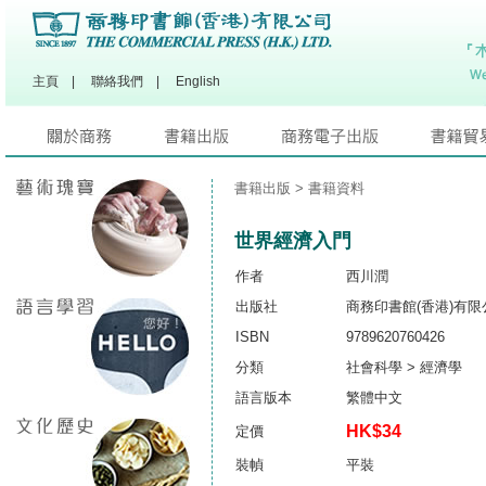
主頁
|
聯絡我們
|
English
書籍出版
> 書籍資料
世界經濟入門
作者
西川潤
出版社
商務印書館(香港)有限
ISBN
9789620760426
分類
社會科學 > 經濟學
語言版本
繁體中文
HK$34
定價
裝幀
平裝