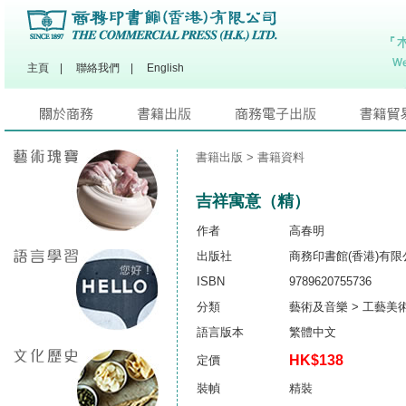
主頁
|
聯絡我們
|
English
書籍出版
> 書籍資料
吉祥寓意（精）
作者
高春明
出版社
商務印書館(香港)有限
ISBN
9789620755736
分類
藝術及音樂 > 工藝美
語言版本
繁體中文
HK$138
定價
裝幀
精裝