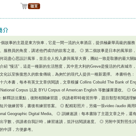
一個故事的主題是東方快車，它是一間一流的火車酒店，提供極豪華高級的服務
、服務員的角度，講述他們成功的款客之道。 ◎ 第二個故事是日本的風箏節
何花盡心思設計風箏，並且全人投入參與風箏大賽，團結一致是取勝的最大關鍵
介紹 “慢活”，這是一種新的生活態度，其中意大利的Greve是慢活的代表城市
文化以至恢復悠久的飲食傳統，為匆忙的現代人提供一種新選擇。 本書特色： 
六本書，每本有英文文章供閱讀，文章根據 Collins Cobuild The Bank of En
sh National Corpus 以及 BYU Corpus of American English 等數據庫選收。 ◎ G
us：解釋語法重點，後附相關練習題，供讀者即時複習所學，題目類型有閱讀理
短片做練習等，書後有練習答案。 ◎ 配精彩照片，另備一張video /audio 兩
ional Geographic Digital Media。 ◎ 訓練速讀：每本書除了主題文章之外
出字數，供讀者自我計時，練習速讀，並評估閱讀速度。 ◎ 另附中英對照生
的中譯，方便參考。