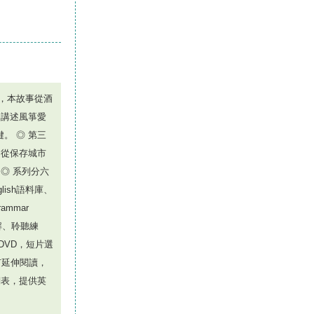
，本故事從酒
，講述風箏愛
。 ◎ 第三
，從保存城市
◎ 系列分六
glish語料庫、
rammar
解、聆聽練
用DVD，短片選
，還有延伸閱讀，
詞表，提供英