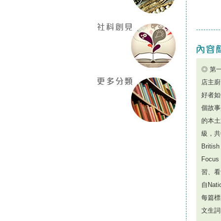
◎ 第
店主廚
好者如
個故事
的本土
級，共十
Briti
Foc
習、看
自Nat
每篇標
文生詞