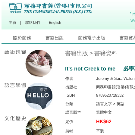
主頁
|
聯絡我們
|
English
書籍出版
> 書籍資料
It's not Greek to me
作者
Jeremy & Sara Walen
出版社
商務印書館(香港)有限
ISBN
9789620719332
分類
語言文字 > 英語
語言版本
繁體中文
HK$62
定價
裝幀
平裝