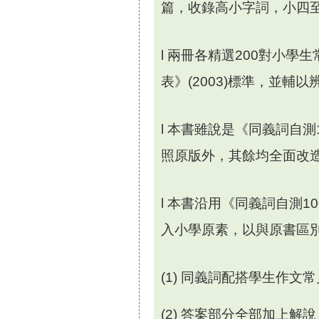
篇，收錄高小字詞，小四
l
兩冊各精選
2
00
對小學生
表》
(2003)
標準，並輔以
l
本書雖說是《同義詞自測
照原版外，其餘均全面改
l
本書沿用《同義詞自測
1
0
入小學原素，以與原書區
(1)
同義詞配搭學生作文常
(2)
答案部分全部加上解說