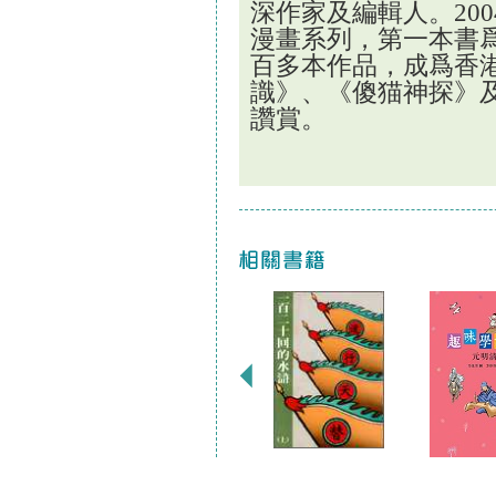
深作家及編輯人。
200
漫畫系列，第一本書
百多本作品，成爲香
識》、《傻猫神探》
讚賞。