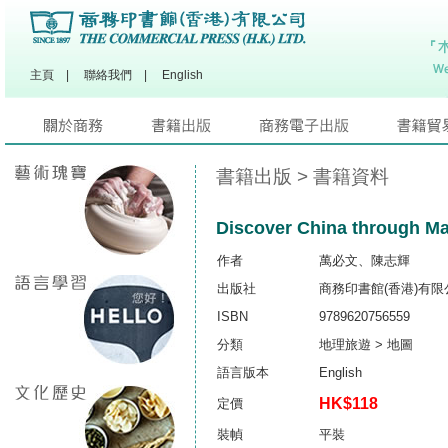
主頁
|
聯絡我們
|
English
書籍出版
> 書籍資料
Discover China through M
作者
萬必文、陳志輝
出版社
商務印書館(香港)有限
ISBN
9789620756559
分類
地理旅遊 > 地圖
語言版本
English
HK$118
定價
裝幀
平裝