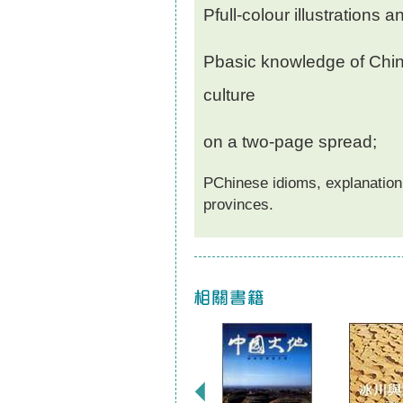
P
full-colour illustrations 
P
basic knowledge of Chin
culture
on a two-page spread;
P
Chinese idioms, explanation o
provinces.