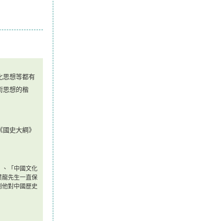
化思想等都有
術思想的楷
《國史大綱》
」、「中國文化
葉龍先生一直保
到他對中國歷史