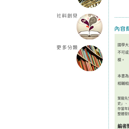
國學大
不可或
模。
本書為
相輔相
葉龍先
史」、
存當年
整體發
編
者