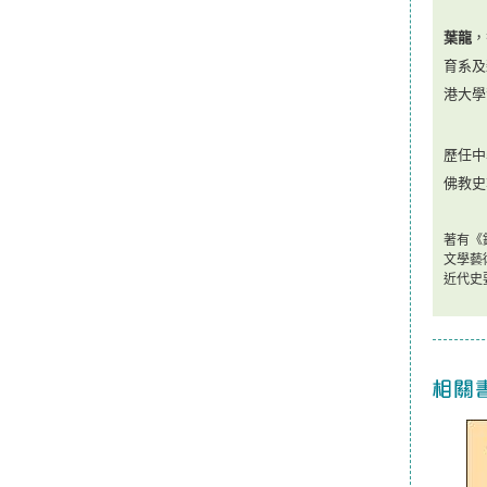
葉龍
，
育系
及
港大學
歷任中
佛教史
著有《
文學藝
近代史