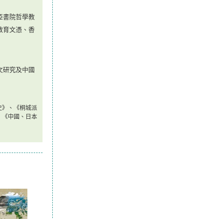
亞書院哲學教
教育文憑、香
文研究及中國
史
》
、
《
桐城派
、
《
中國、日本