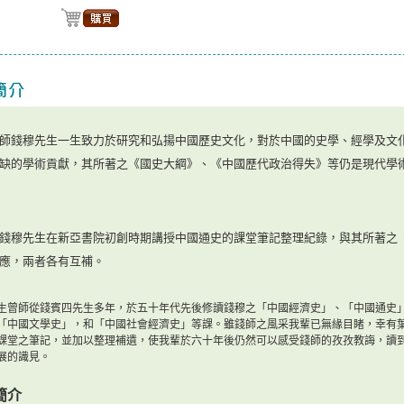
師錢穆先生一生致力於研究和弘揚中國歷史文化，對於中國的史學、經學及文
缺的學術貢獻，其所著之《國史大綱》、《中國歷代政治得失》等仍是現代學
錢穆先生在新亞書院初創時期講授中國通史的課堂筆記整理紀錄，與其所著之
應，兩者各有互補。
生曾師從錢賓四先生多年，於五十年代先後修讀錢穆之「中國經濟史」、「中國通史
「中國文學史」，和「中國社會經濟史」等課。雖錢師之風采我輩已無緣目睹，幸有
課堂之筆記，並加以整理補遺，使我輩於六十年後仍然可以感受錢師的孜孜教誨，讀
展的識見。
簡介