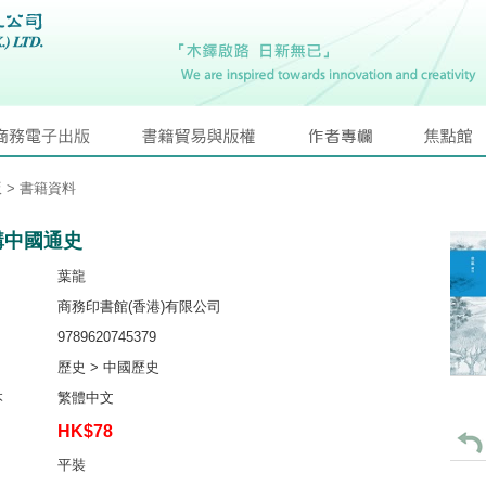
版
> 書籍資料
講中國通史
葉龍
商務印書館(香港)有限公司
9789620745379
歷史 > 中國歷史
本
繁體中文
HK$78
平裝