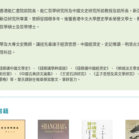
香港能仁書院前院長、能仁哲學研究所及中國文史研究所前教授及前所長。新
新亞研究所畢業，曾師從錢穆多年。後獲香港中文大學歷史學系榮譽文學士、
哲學碩士及哲學博士。
學及大專文史教師，講述先秦諸子經濟思想、中國經濟史、史記導讀、明清古
等科目。
錢穆講中國文學史》、《錢穆講學粹語錄》、《錢穆講中國經濟史》
、
《
桐城派文學
術欣賞
》
、
《
中國古典詩文論集
》
、
《
王安石詩研究
》
、
《
孟子思想及其文學研究
》
要略
》
等。葉氏課餘在報章
撰寫散文，筆耕甚力。