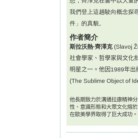
想，齊澤克在書中以大量
我們登上這趟駛向概念探
件
」
的真貌。
作者簡介
斯拉沃熱
·
齊澤
克
(
Slavoj Ž
社會學家、哲學家與文化
明星之一。他因
1989
年出
(
The Sublime Object of Id
他長期致力於溝通拉康精神分
性、意識形態和大眾文化熔於
在歐美學界取得了巨大成功。