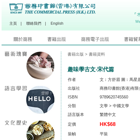
主頁
|
聯絡我們
|
English
書籍出版
> 書籍資料
趣味學古文‧宋代篇
作者
文︰方舒眉 圖︰馬星
出版社
商務印書館(香港)有限
ISBN
9789620745560
分類
文學 > 中國文學
語言版本
繁體中文
HK$68
定價
裝幀
平裝