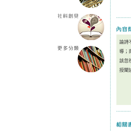
論詩
導；
該忽
授闡