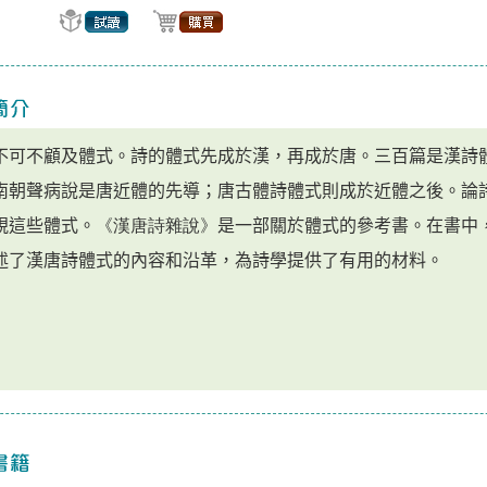
不可不顧及體式。詩的體式先成於漢，再成於唐。三百篇是漢詩
南朝聲病說是唐近體的先導；唐古體詩體式則成於近體之後。論
視這些體式。
《
漢唐詩雜說
》
是一部關於體式的參考書。在書中
述了漢唐詩體式的內容和沿革，為詩學提供了有用的材料。