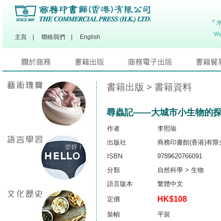
主頁
|
聯絡我們
|
English
書籍出版
> 書籍資料
尋蟲記——大城市小生物的
作者
李熙瑜
出版社
商務印書館(香港)有限
ISBN
9789620766091
分類
自然科學 > 生物
語言版本
繁體中文
HK$108
定價
裝幀
平裝