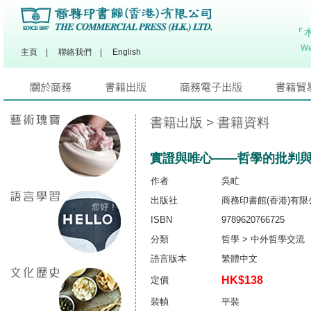
主頁
|
聯絡我們
|
English
書籍出版
> 書籍資料
實證與唯心——哲學的批判
作者
吳甿
出版社
商務印書館(香港)有限
ISBN
9789620766725
分類
哲學 > 中外哲學交流
語言版本
繁體中文
HK$138
定價
裝幀
平裝