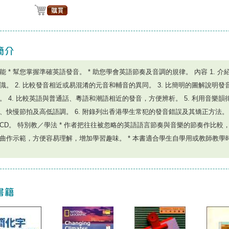
能 * 幫您掌握準確英語發音。 * 助您學會英語節奏及音調的規律。 內容 1. 
識。 2. 比較發音相近或易混淆的元音和輔音的異同。 3. 比簡明的圖解說明
。 4. 比較英語與普通話、粵語和潮語相近的發音，方便辨析。 5. 利用音樂
、快慢節拍及高低語調。 6. 附錄列出香港學生常犯的發音錯誤及其矯正方法。 
CD。 特別教／學法 * 作者把往往被忽略的英語語言節奏與音樂的節奏作比較
曲作示範，方便容易理解，增加學習趣味。 * 本書適合學生自學用或教師教學