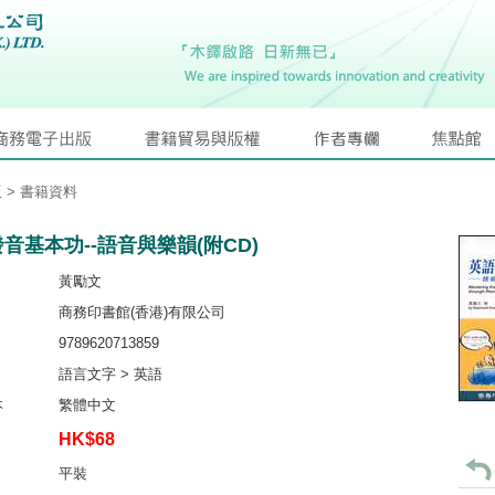
版
> 書籍資料
音基本功--語音與樂韻(附CD)
黃勵文
商務印書館(香港)有限公司
9789620713859
語言文字 > 英語
本
繁體中文
HK$68
平裝