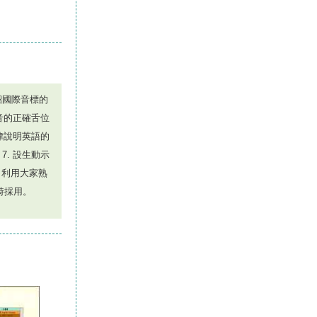
介紹國際音標的
發音的正確舌位
韻律說明英語的
7. 設生動示
，利用大家熟
時採用。