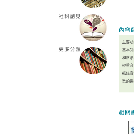
主要功
基本知
和唇形
輕重音
範錄音
悉的樂