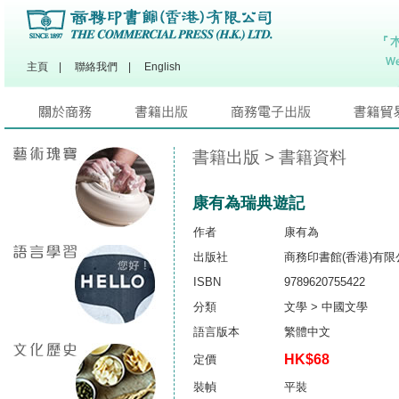
主頁
|
聯絡我們
|
English
書籍出版
> 書籍資料
康有為瑞典遊記
作者
康有為
出版社
商務印書館(香港)有限
ISBN
9789620755422
分類
文學 > 中國文學
語言版本
繁體中文
HK$68
定價
裝幀
平裝