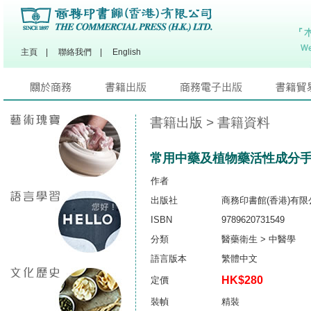
主頁
|
聯絡我們
|
English
書籍出版
> 書籍資料
常用中藥及植物藥活性成分
作者
出版社
商務印書館(香港)有限
ISBN
9789620731549
分類
醫藥衛生 > 中醫學
語言版本
繁體中文
HK$280
定價
裝幀
精裝