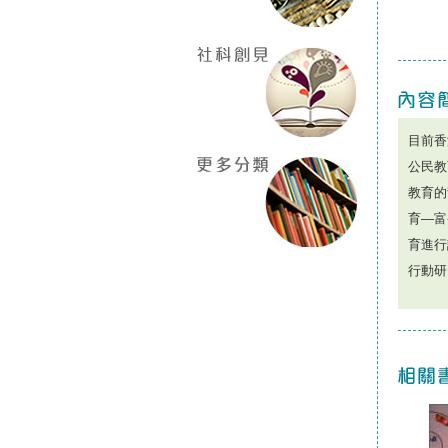
目前香
公民教
教育的
育—富
育進行
行動研