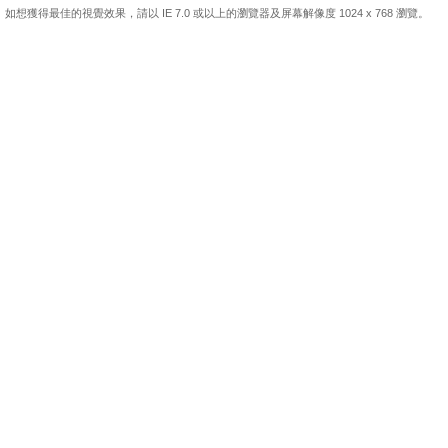
如想獲得最佳的視覺效果，請以 IE 7.0 或以上的瀏覽器及屏幕解像度 1024 x 768 瀏覽。