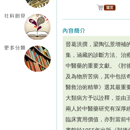
晉葛洪撰，梁陶弘景增補
集，涵藏的診斷方法、治
中醫藥的重要文獻。《肘
及為物所苦病，其中包括
醫救治術精華》選其最重
大類病方予以詮釋，並由
兩人於中醫藥研究有深厚
臨床實用價值，亦對當前