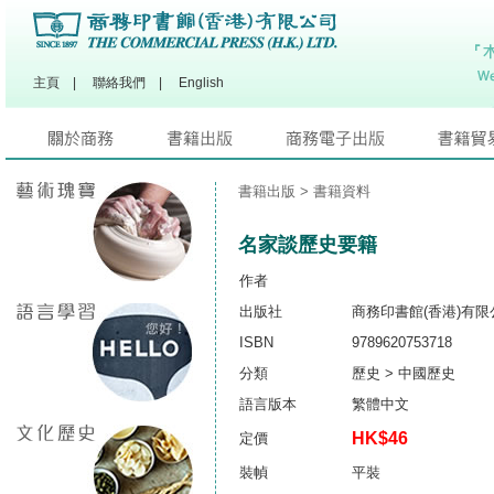
主頁
|
聯絡我們
|
English
書籍出版
> 書籍資料
名家談歷史要籍
作者
出版社
商務印書館(香港)有限
ISBN
9789620753718
分類
歷史 > 中國歷史
語言版本
繁體中文
HK$46
定價
裝幀
平裝