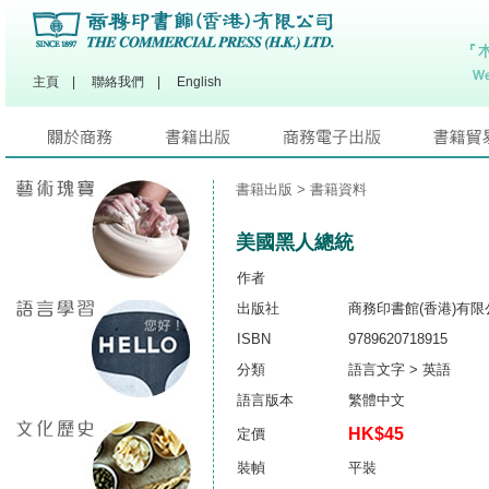
主頁
|
聯絡我們
|
English
書籍出版
> 書籍資料
美國黑人總統
作者
出版社
商務印書館(香港)有限
ISBN
9789620718915
分類
語言文字 > 英語
語言版本
繁體中文
HK$45
定價
裝幀
平裝