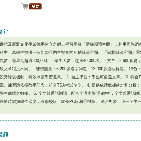
書館及新雅文化事業攜手建立之網上學習平台「階梯閱讀空間」，利用互聯網
科中，為學生提供一個新穎且內容豐富的互動閱讀空間。 「階梯閱讀空間」重點介
數：每星期超過300,000。 ‧ 學生人數：超過40,000名。 ‧ 文章：2,600多篇
級文章程度不同。 ‧ 練習題量：5,200多道字詞題；13,000多道理解題。 特色： 
設升降級機制，有效照顧學習差異。 2. 自主學習：學生可自選文章。 3. 符合
章、練習題依循教學理念，符合TSA考試準則。 4. 提供成績數據統計和分析
學生成績之數據。 5. 全文普通話朗讀：配合全港小學“普教中”，全文普通話朗讀。
長隨時掌握學生進度：設學校版、家長PC版和手機版。 適合對象：小一至中