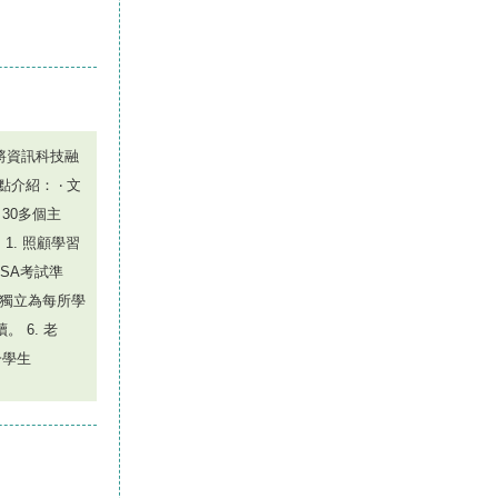
將資訊科技融
紹： ‧ 文
；30多個主
1. 照顧學習
TSA考試準
：獨立為每所學
 6. 老
一學生