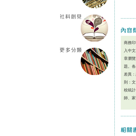
商務印
入中文
章瀏覽次
題。各
差異：
則：文
校統計
師、家